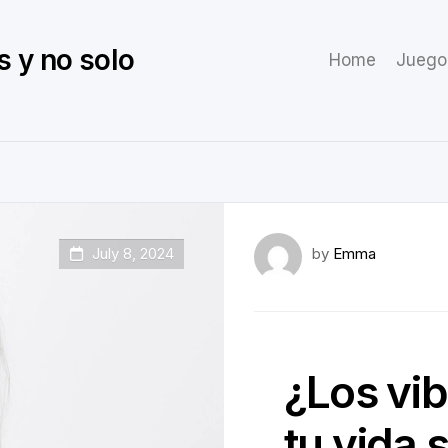
s y no solo
Home
Juego
July 8, 2024
by
Emma
¿Los vi
tu vida 