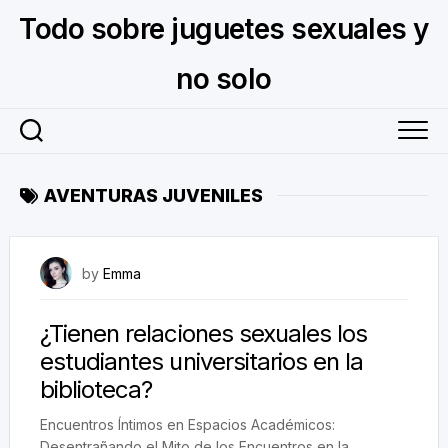
Skip
Todo sobre juguetes sexuales y
to
content
no solo
AVENTURAS JUVENILES
September 4, 2023
by
Emma
¿Tienen relaciones sexuales los
estudiantes universitarios en la
biblioteca?
Encuentros Íntimos en Espacios Académicos:
Desentrañando el Mito de los Encuentros en la