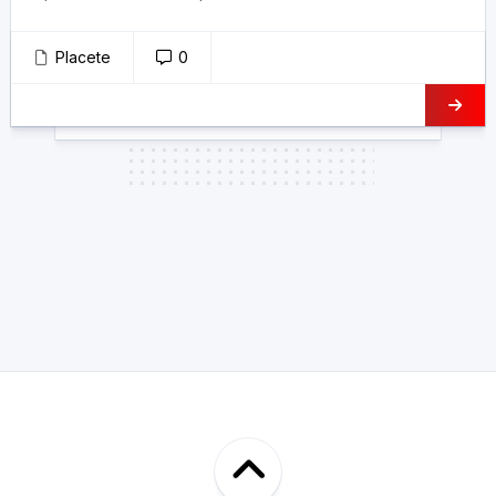
Placete
0