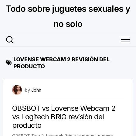
Skip
Todo sobre juguetes sexuales y
to
content
no solo
LOVENSE WEBCAM 2 REVISIÓN DEL
PRODUCTO
December 12, 2025
by
John
OBSBOT vs Lovense Webcam 2
vs Logitech BRIO revisión del
producto
OBSBOT Tiny 2, Logitech Brio y la nueva Lovense