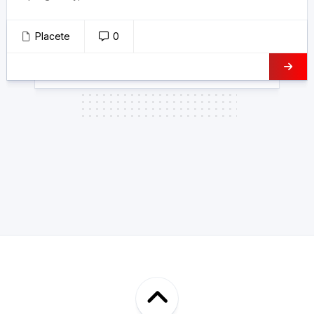
Placete
0