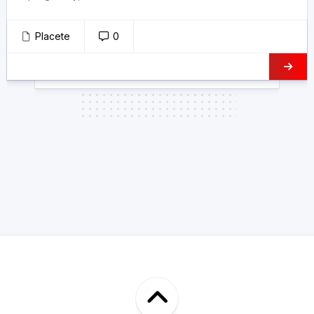
Placete
0