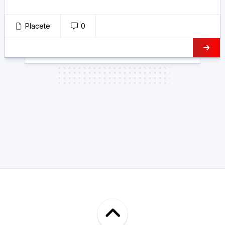
Placete
0