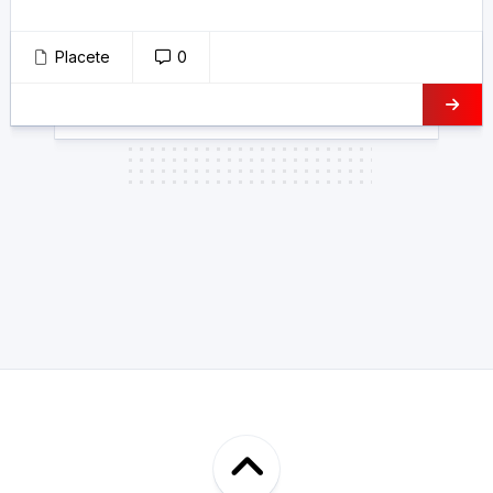
Placete
0