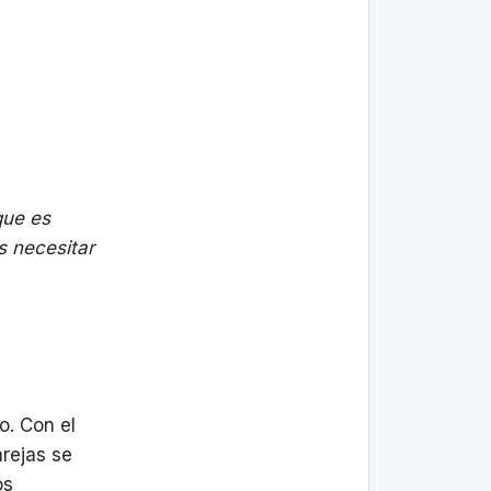
que es
s necesitar
o. Con el
rejas se
os