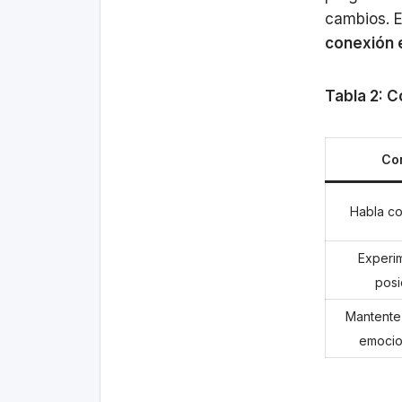
cambios. Es
conexión 
Tabla 2: C
Co
Habla co
Experi
posi
Mantente
emocio