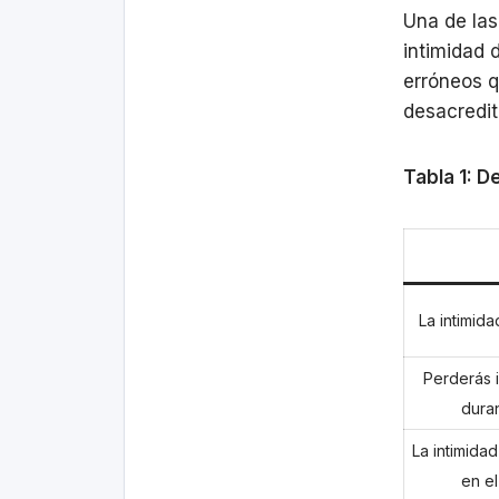
Una de las
intimidad 
erróneos q
desacredit
Tabla 1: 
La intimida
Perderás i
dura
La intimida
en el