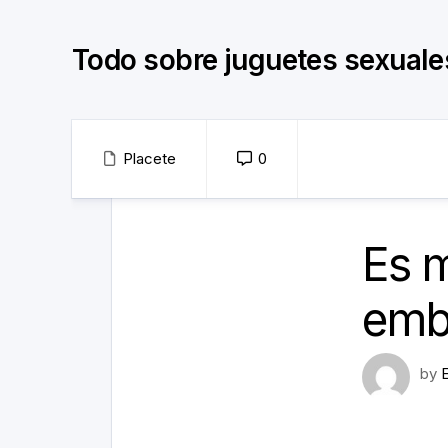
Skip
to
Todo sobre juguetes sexuale
content
Placete
0
Es m
emb
by