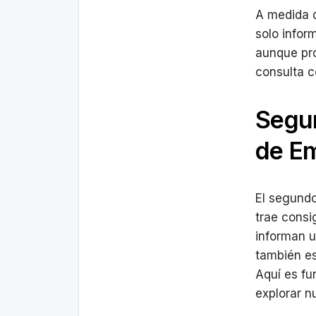
A medida q
solo infor
aunque pr
consulta c
Segu
de E
El segundo
trae consi
informan 
también es
Aquí es fu
explorar n