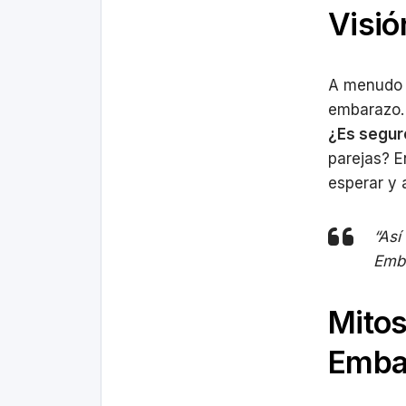
Visió
A menudo r
embarazo. 
¿Es segur
parejas? E
esperar y 
“Así
Emba
Mitos
Emba