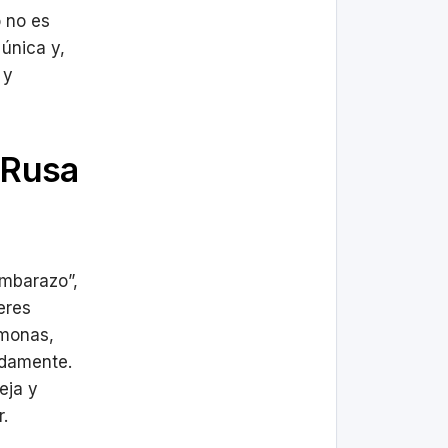
 no es
única y,
 y
 Rusa
embarazo”,
eres
rmonas,
idamente.
eja y
.