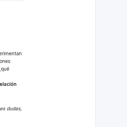
perimentan
iones
 ¿qué
elación
nes dudas,