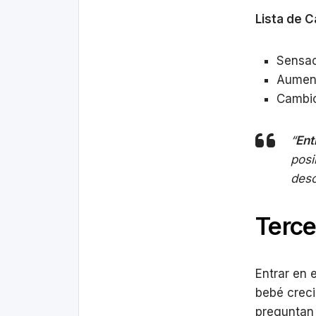
Lista de 
Sensac
Aument
Cambio
“
Ent
posi
desc
Terce
Entrar en e
bebé crec
preguntan