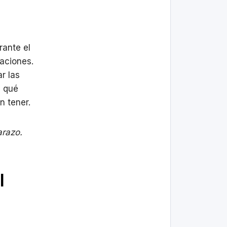
rante el
aciones.
r las
e qué
n tener.
arazo.
l