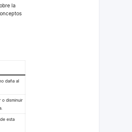
obre la
onceptos
no daña al
o disminuir
a.
lde esta