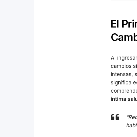
El Pr
Camb
Al ingresa
cambios si
intensas, 
significa 
comprende
íntima sal
“Rec
habl